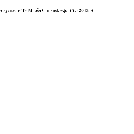
żczyznach< I> Miloša Crnjanskiego.
PLS
2013
,
4
.