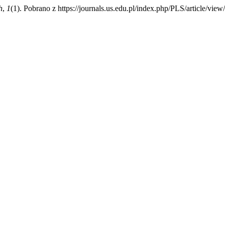
h
,
1
(1). Pobrano z https://journals.us.edu.pl/index.php/PLS/article/vie