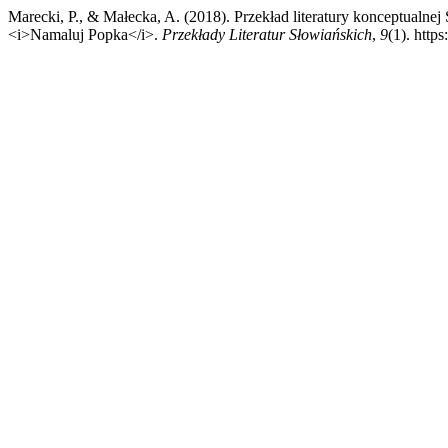
Marecki, P., & Małecka, A. (2018). Przekład literatury konceptualne
<i>Namaluj Popka</i>.
Przekłady Literatur Słowiańskich
,
9
(1). http