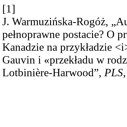
[1]
J. Warmuzińska-Rogóż, „Au
pełnoprawne postacie? O p
Kanadzie na przykładzie <i>
Gauvin i «przekładu w rod
Lotbinière-Harwood”,
PLS