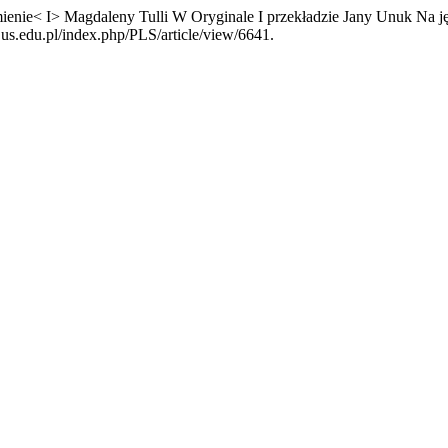
enie< I> Magdaleny Tulli W Oryginale I przekładzie Jany Unuk Na j
s.us.edu.pl/index.php/PLS/article/view/6641.