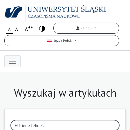
++
+
A
Zaloguj
A
A
Język Polski
Wyszukaj w artykułach