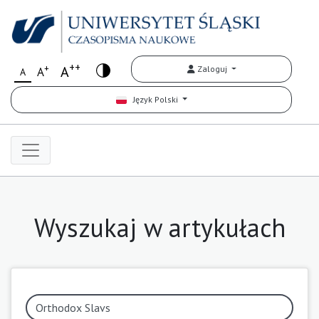
++
+
A
Zaloguj
A
A
Język Polski
Wyszukaj w artykułach