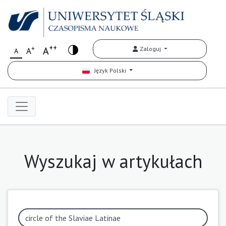
++
+
A
Zaloguj
A
A
Język Polski
Wyszukaj w artykułach