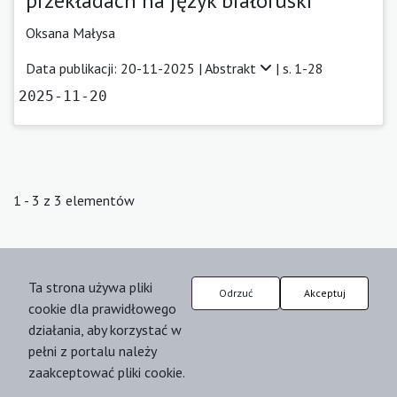
przekładach na język białoruski
Oksana Małysa
Data publikacji: 20-11-2025 |
Abstrakt
| s. 1-28
2025-11-20
1 - 3 z 3 elementów
Ta strona używa pliki
Odrzuć
Akceptuj
cookie dla prawidłowego
działania, aby korzystać w
pełni z portalu należy
zaakceptować pliki cookie.