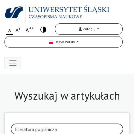
++
+
A
Zaloguj
A
A
Język Polski
Wyszukaj w artykułach