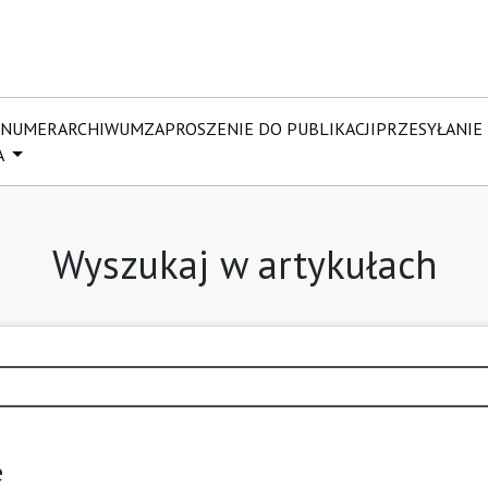
 NUMER
ARCHIWUM
ZAPROSZENIE DO PUBLIKACJI
PRZESYŁANIE
A
Wyszukaj w artykułach
e