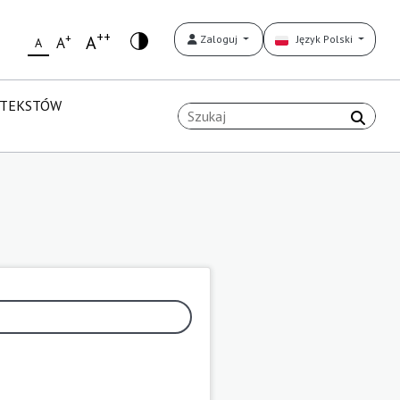
++
+
A
Zaloguj
Język Polski
A
A
 TEKSTÓW