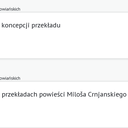
łowiańskich
z koncepcji przekładu
łowiańskich
h przekładach powieści Miloša Crnjanskiego