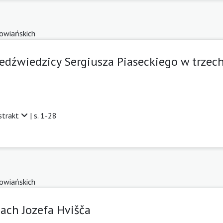
łowiańskich
edźwiedzicy Sergiusza Piaseckiego w trzec
strakt
| s. 1-28
łowiańskich
dach Jozefa Hvišča