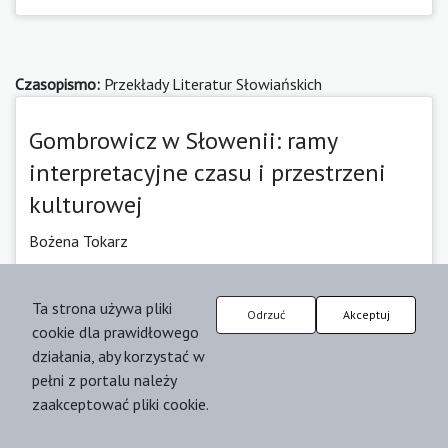
Czasopismo:
Przekłady Literatur Słowiańskich
Gombrowicz w Słowenii: ramy
interpretacyjne czasu i przestrzeni
kulturowej
Bożena Tokarz
Data publikacji: |
Abstrakt
Ta strona używa pliki
Odrzuć
Akceptuj
cookie dla prawidłowego
działania, aby korzystać w
pełni z portalu należy
Czasopismo:
Przekłady Literatur Słowiańskich
zaakceptować pliki cookie.
O recepcji tłumaczeń czeskiej