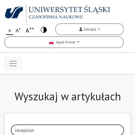
++
+
A
Zaloguj
A
A
Język Polski
Wyszukaj w artykułach