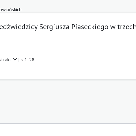
łowiańskich
edźwiedzicy Sergiusza Piaseckiego w trzec
strakt
| s. 1-28