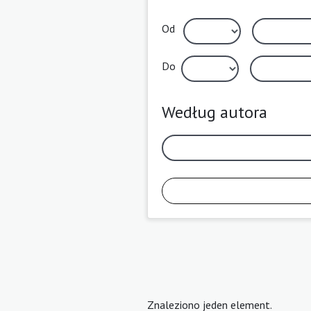
Od
Do
Według autora
Znaleziono jeden element.