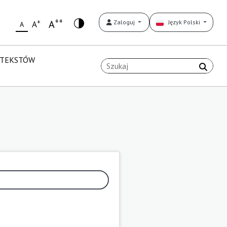
++
+
A
Zaloguj
Język Polski
A
A
 TEKSTÓW