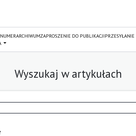
 NUMER
ARCHIWUM
ZAPROSZENIE DO PUBLIKACJI
PRZESYŁANIE
A
Wyszukaj w artykułach
e