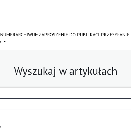
 NUMER
ARCHIWUM
ZAPROSZENIE DO PUBLIKACJI
PRZESYŁANIE
A
Wyszukaj w artykułach
e