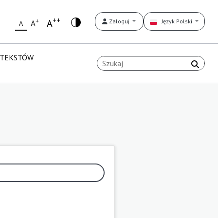
++
+
A
Zaloguj
Język Polski
A
A
 TEKSTÓW