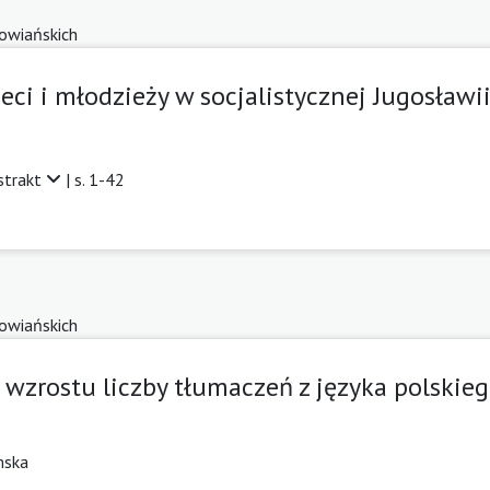
łowiańskich
ieci i młodzieży w socjalistycznej Jugosławi
strakt
| s. 1-42
łowiańskich
zrostu liczby tłumaczeń z języka polskieg
mska