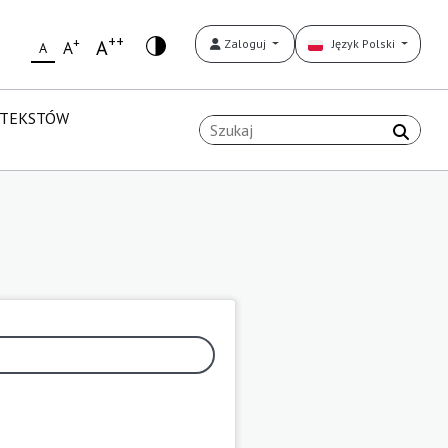
++
+
A
Zaloguj
Język Polski
A
A
 TEKSTÓW