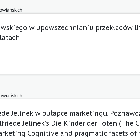
łowiańskich
owskiego w upowszechnianiu przekładów lit
 latach
łowiańskich
iede Jelinek w pułapce marketingu. Poznawc
lfriede Jelinek’s Die Kinder der Toten (The 
rketing Cognitive and pragmatic facets of 