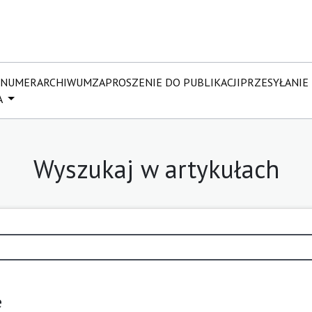
 NUMER
ARCHIWUM
ZAPROSZENIE DO PUBLIKACJI
PRZESYŁANIE
A
Wyszukaj w artykułach
e