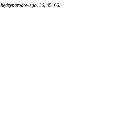
Międzynarodowego
,
36
, 45–66.