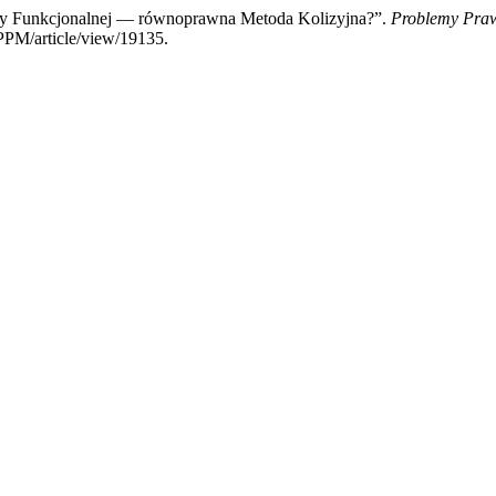
izy Funkcjonalnej — równoprawna Metoda Kolizyjna?”.
Problemy Pra
PPPM/article/view/19135.