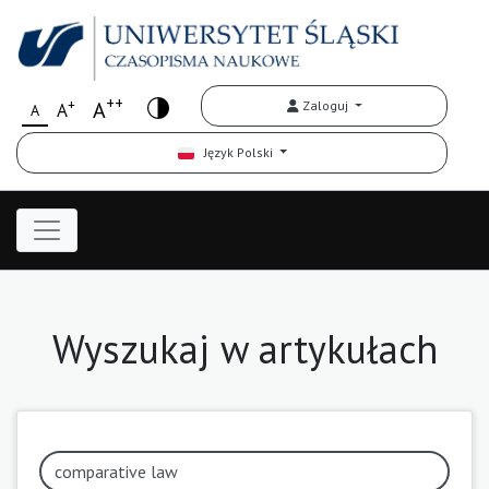
++
+
A
Zaloguj
A
A
Język Polski
Wyszukaj w artykułach