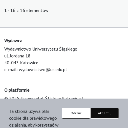
1 - 16 z 16 elementów
Wydawca
Wydawnictwo Uniwersytetu Śląskiego
ul. Jordana 18
40-043 Katowice
e-mail:
wydawnictwo@us.edu.pl
O platformie
© 2025 Uniwersytet Śląski w Katowicach
Support & Customization by LIBCOM
Ta strona używa pliki
Platform & Workflow by OJS/PKP
Odrzuć
Akceptuj
cookie dla prawidłowego
działania, aby korzystać w