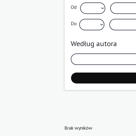
Od
Do
Według autora
Brak wyników