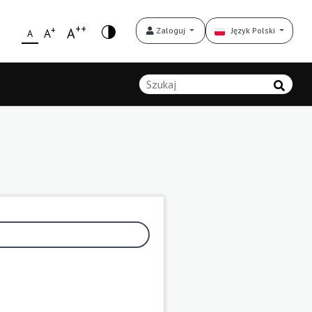
++
+
A
Zaloguj
Język Polski
A
A