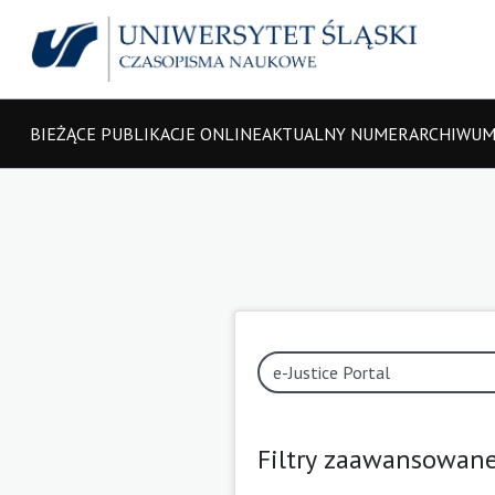
BIEŻĄCE PUBLIKACJE ONLINE
AKTUALNY NUMER
ARCHIWU
Filtry zaawansowan