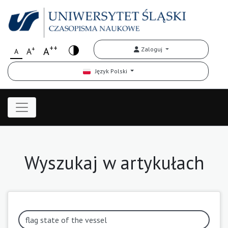
++
+
A
Zaloguj
A
A
Język Polski
Wyszukaj w artykułach