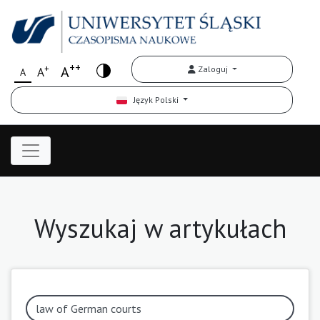
++
+
A
Zaloguj
A
A
Język Polski
Wyszukaj w artykułach