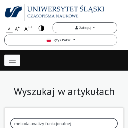
++
+
A
Zaloguj
A
A
Język Polski
Wyszukaj w artykułach