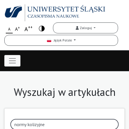
++
+
A
Zaloguj
A
A
Język Polski
Wyszukaj w artykułach