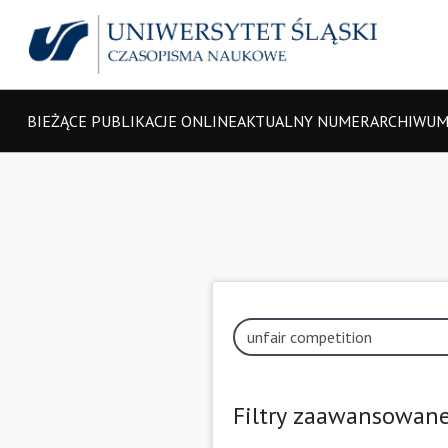
BIEŻĄCE PUBLIKACJE ONLINE
AKTUALNY NUMER
ARCHIWU
Filtry zaawansowan