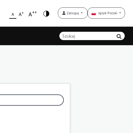
++
+
A
Zaloguj
Język Polski
A
A