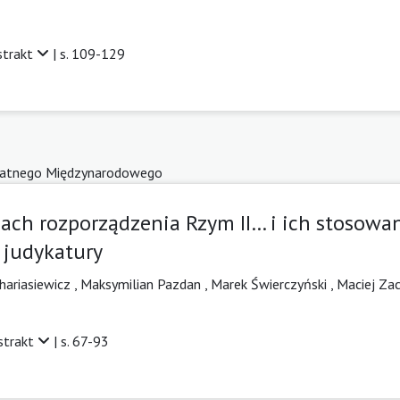
strakt
| s. 109-129
atnego Międzynarodowego
ch rozporządzenia Rzym II… i ich stosowan
 judykatury
ariasiewicz ,
Maksymilian Pazdan ,
Marek Świerczyński ,
Maciej Zac
strakt
| s. 67-93