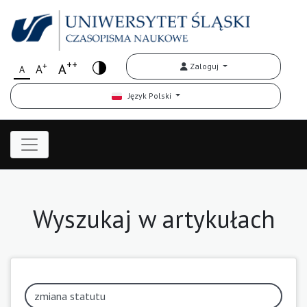
++
+
A
Zaloguj
A
A
Język Polski
Wyszukaj w artykułach