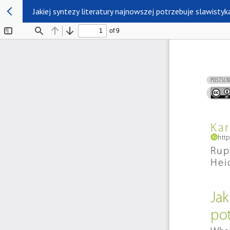
Jakiej syntezy literatury najnowszej potrzebuje slawistyk