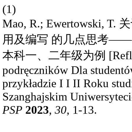
(1)
Mao, R.; Ewertows
用及编写 的几点思考—
本科一、二年级为例 [Refleksj
podręczników Dla studentó
przykładzie I I II Roku st
Szanghajskim Uniwersytec
PSP
2023
,
30
, 1-13.