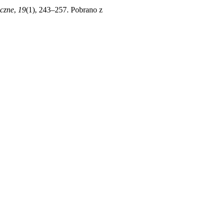
yczne
,
19
(1), 243–257. Pobrano z