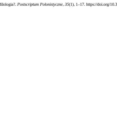
ilologia?.
Postscriptum Polonistyczne
,
35
(1), 1–17. https://doi.org/1