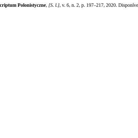
criptum Polonistyczne
,
[S. l.]
, v. 6, n. 2, p. 197–217, 2020. Disponíve