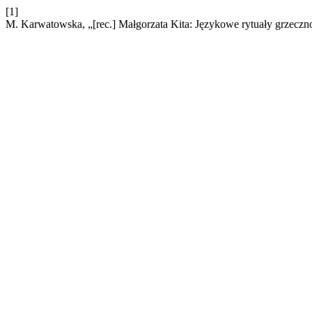
[1]
M. Karwatowska, „[rec.] Małgorzata Kita: Językowe rytuały grzecz