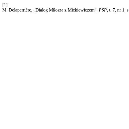
[1]
M. Delaperrière, „Dialog Miłosza z Mickiewiczem”,
PSP
, t. 7, nr 1