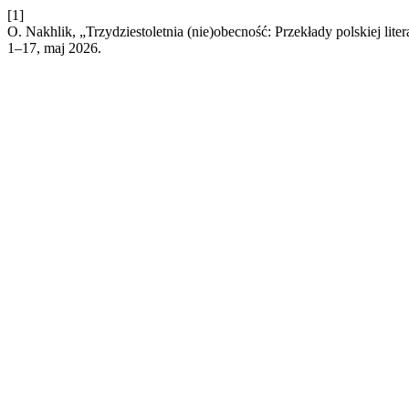
[1]
O. Nakhlik, „Trzydziestoletnia (nie)obecność: Przekłady polskiej li
1–17, maj 2026.