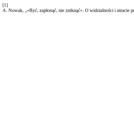
[1]
A. Nowak, „«Być, zapłonąć, nie zniknąć». O widzialności i utracie 