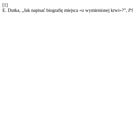
[1]
E. Dutka, „Jak napisać biografię miejsca «o wymienionej krwi»?”,
P