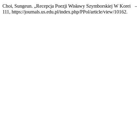
Choi, Sungeun. „Recepcja Poezji Wisławy Szymborskiej W Korei –
111, https://journals.us.edu.pl/index.php/PPol/article/view/10162.