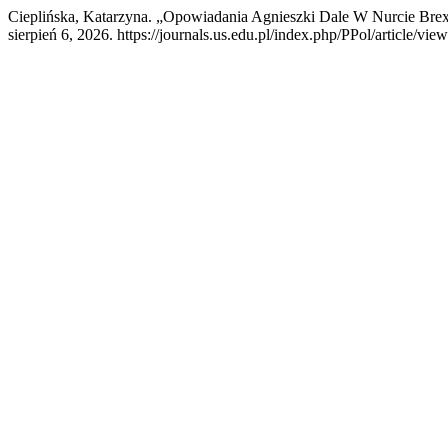
Cieplińska, Katarzyna. „Opowiadania Agnieszki Dale W Nurcie Bre
sierpień 6, 2026. https://journals.us.edu.pl/index.php/PPol/article/vie