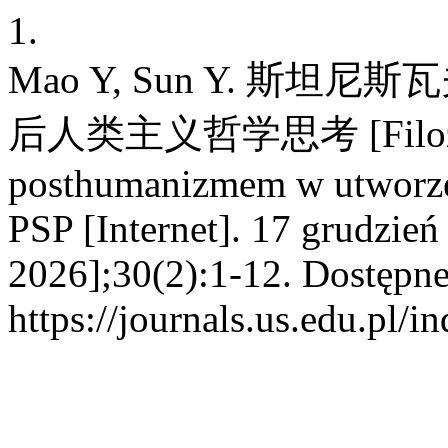
1.
Mao Y, Sun Y. 斯
后人类主义哲学思考 [Filozofic
posthumanizmem w utworze
PSP [Internet]. 17 grudzień
2026];30(2):1-12. Dostępne
https://journals.us.edu.pl/