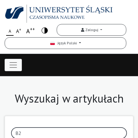
++
+
A
Zaloguj
A
A
Język Polski
Wyszukaj w artykułach