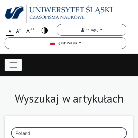
++
+
A
Zaloguj
A
A
Język Polski
Wyszukaj w artykułach