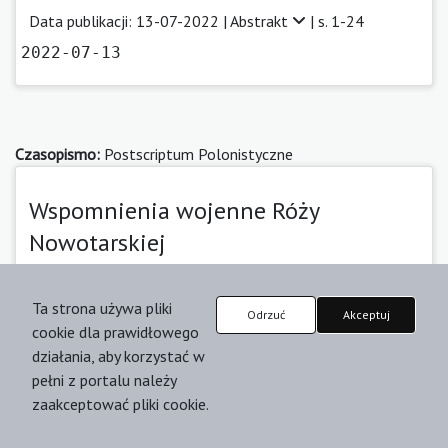
Data publikacji: 13-07-2022 |
Abstrakt
| s. 1-24
2022-07-13
Czasopismo:
Postscriptum Polonistyczne
Wspomnienia wojenne Róży
Nowotarskiej
Jolanta Pasterska
Ta strona używa pliki
Odrzuć
Akceptuj
Data publikacji: 22-11-2023 |
Abstrakt
| s. 1-17
cookie dla prawidłowego
2023-11-22
działania, aby korzystać w
pełni z portalu należy
zaakceptować pliki cookie.