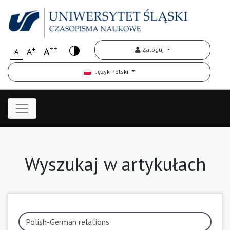
++
+
A
Zaloguj
A
A
Język Polski
Wyszukaj w artykułach