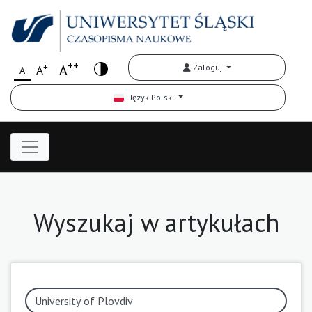
++
+
A
Zaloguj
A
A
Język Polski
Wyszukaj w artykułach