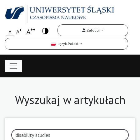
++
+
A
Zaloguj
A
A
Język Polski
Wyszukaj w artykułach