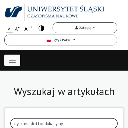
++
+
A
Zaloguj
A
A
Język Polski
Wyszukaj w artykułach