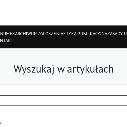
 NUMER
ARCHIWUM
ZGŁOSZENIA
ETYKA PUBLIKACYJNA
ZASADY UŻ
NTAKT
Wyszukaj w artykułach
e