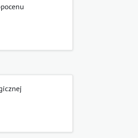
opocenu
gicznej