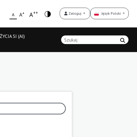
++
+
A
Zaloguj
Język Polski
A
A
YCIA SI (AI)