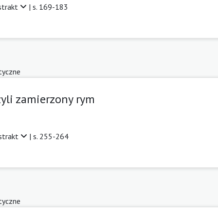
strakt
| s. 169-183
tyczne
zyli zamierzony rym
strakt
| s. 255-264
tyczne