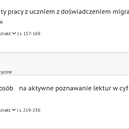
kty pracy z uczniem z doświadczeniem migr
ik
strakt
| s. 157-169
tyczne
posób na aktywne poznawanie lektur w cy
strakt
| s. 219-230