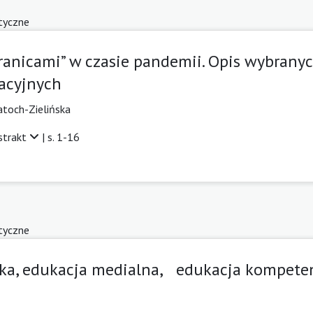
tyczne
ranicami” w czasie pandemii. Opis wybranyc
acyjnych
toch-Zielińska
strakt
| s. 1-16
tyczne
ska, edukacja medialna, edukacja kompeten