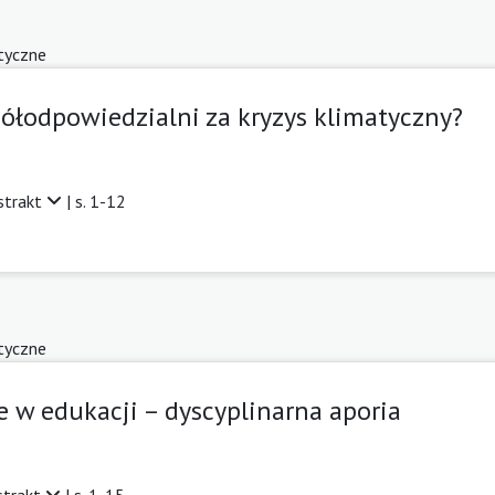
tyczne
ółodpowiedzialni za kryzys klimatyczny?
strakt
| s. 1-12
tyczne
e w edukacji – dyscyplinarna aporia
strakt
| s. 1-15