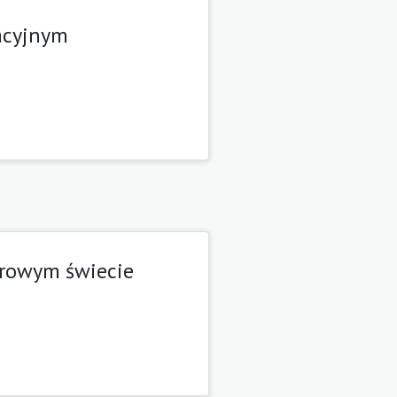
acyjnym
frowym świecie