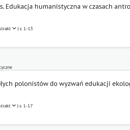
os. Edukacja humanistyczna w czasach antr
strakt
| s. 1-13
tyczne
łych polonistów do wyzwań edukacji ekolo
strakt
| s. 1-17