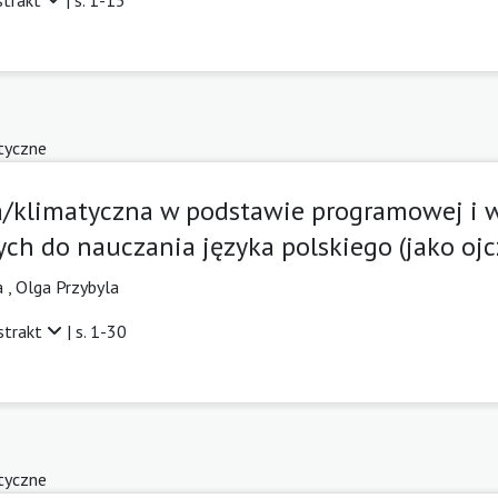
tyczne
a/klimatyczna w podstawie programowej i w
ch do nauczania języka polskiego (jako ojc
a
,
Olga Przybyla
strakt
| s. 1-30
tyczne