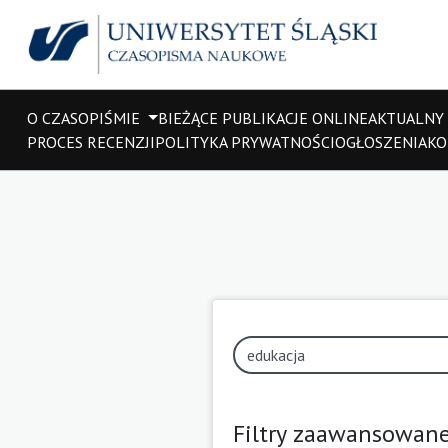
O CZASOPIŚMIE
BIEŻĄCE PUBLIKACJE ONLINE
AKTUALNY
PROCES RECENZJI
POLITYKA PRYWATNOŚCI
OGŁOSZENIA
KO
Filtry zaawansowan