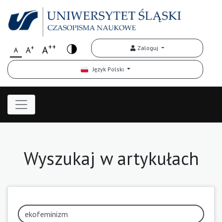
++
+
A
Zaloguj
A
A
Język Polski
Wyszukaj w artykułach