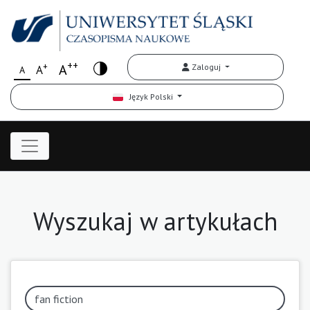
++
+
A
Zaloguj
A
A
Język Polski
Wyszukaj w artykułach