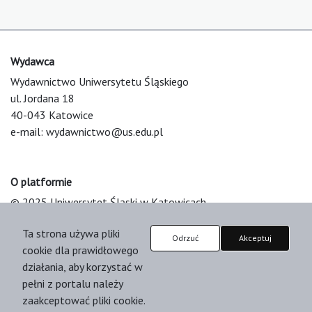
Wydawca
Wydawnictwo Uniwersytetu Śląskiego
ul. Jordana 18
40-043 Katowice
e-mail:
wydawnictwo@us.edu.pl
O platformie
© 2025 Uniwersytet Śląski w Katowicach
Support & Customization by LIBCOM
Ta strona używa pliki
Platform & Workflow by OJS/PKP
Odrzuć
Akceptuj
cookie dla prawidłowego
działania, aby korzystać w
pełni z portalu należy
zaakceptować pliki cookie.