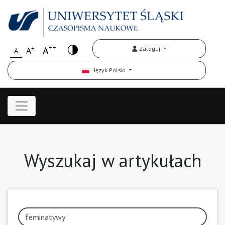
++
+
A
Zaloguj
A
A
Język Polski
Wyszukaj w artykułach