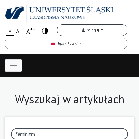
++
+
A
Zaloguj
A
A
Język Polski
Wyszukaj w artykułach