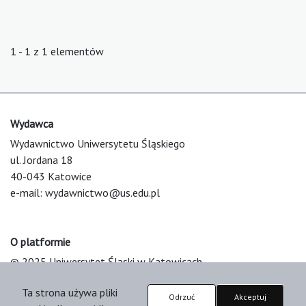
1 - 1 z 1 elementów
Wydawca
Wydawnictwo Uniwersytetu Śląskiego
ul. Jordana 18
40-043 Katowice
e-mail:
wydawnictwo@us.edu.pl
O platformie
© 2025 Uniwersytet Śląski w Katowicach
Support & Customization by LIBCOM
Ta strona używa pliki
Platform & Workflow by OJS/PKP
Odrzuć
Akceptuj