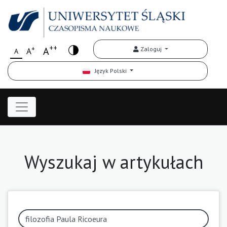
++
+
A
Zaloguj
A
A
Język Polski
Wyszukaj w artykułach