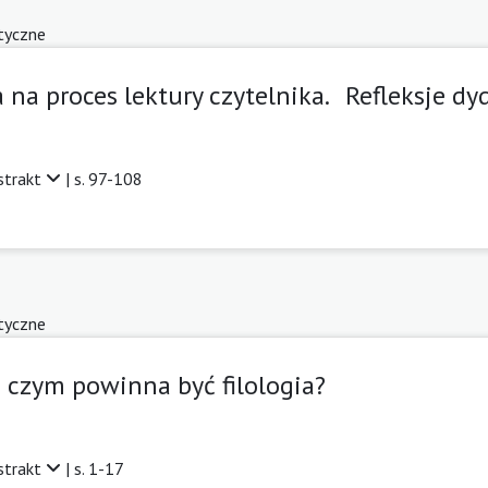
tyczne
na proces lektury czytelnika. Refleksje dy
strakt
| s. 97-108
tyczne
i czym powinna być filologia?
strakt
| s. 1-17