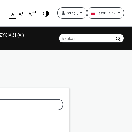
++
+
A
Zaloguj
Język Polski
A
A
YCIA SI (AI)