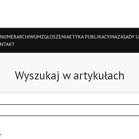
 NUMER
ARCHIWUM
ZGŁOSZENIA
ETYKA PUBLIKACYJNA
ZASADY UŻ
NTAKT
Wyszukaj w artykułach
e