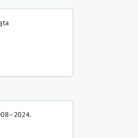
ąta
008–2024.