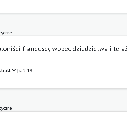
tyczne
oloniści francuscy wobec dziedzictwa i tera
strakt
| s. 1-19
tyczne