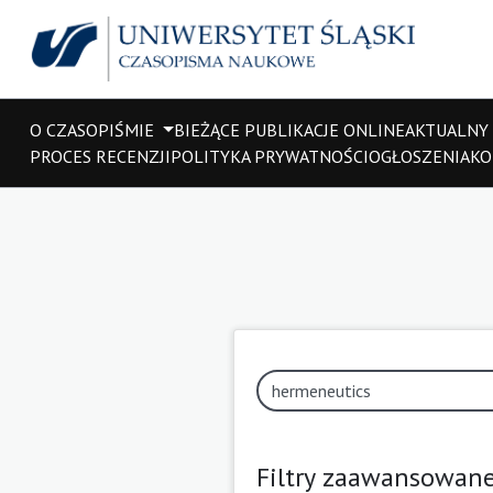
O CZASOPIŚMIE
BIEŻĄCE PUBLIKACJE ONLINE
AKTUALNY
PROCES RECENZJI
POLITYKA PRYWATNOŚCI
OGŁOSZENIA
KO
Filtry zaawansowan