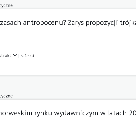
tyczne
czasach antropocenu? Zarys propozycji trójk
strakt
| s. 1-23
tyczne
a norweskim rynku wydawniczym w latach 2