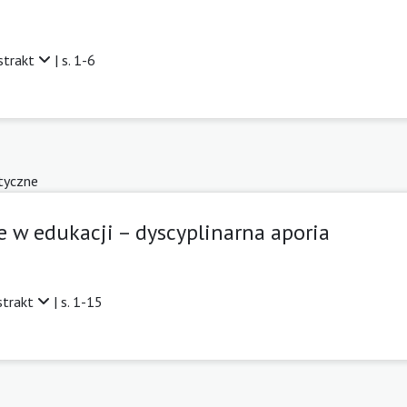
strakt
| s. 1-6
tyczne
e w edukacji – dyscyplinarna aporia
strakt
| s. 1-15